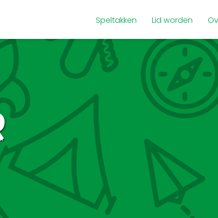
Speltakken
Lid worden
Ov
r