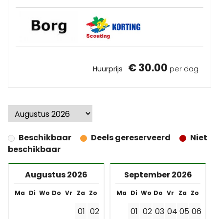
€ 30.00
Huurprijs
per dag
Beschikbaar
Deels gereserveerd
Niet
beschikbaar
Augustus 2026
September 2026
Ma
Di
Wo
Do
Vr
Za
Zo
Ma
Di
Wo
Do
Vr
Za
Zo
01
02
01
02
03
04
05
06