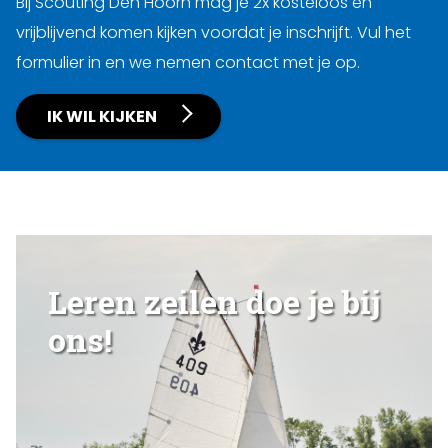
Bij Scouting Den Hoorn mag je 2x kosteloos en
vrijblijvend komen kijken voordat je inschrijft. Vul het
formulier in en we nemen contact met je op.
IK WIL KIJKEN
Leren zeilen doe je bij
ons!