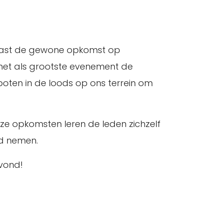
 naast de gewone opkomst op
 met als grootste evenement de
boten in de loods op ons terrein om
ze opkomsten leren de leden zichzelf
id nemen.
vond!