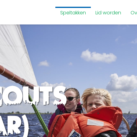
Speltakken
Lid worden
Ov
couts
ar)