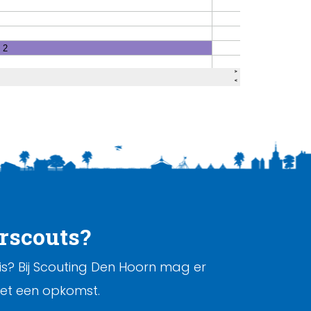
erscouts?
 is? Bij Scouting Den Hoorn mag er
et een opkomst.