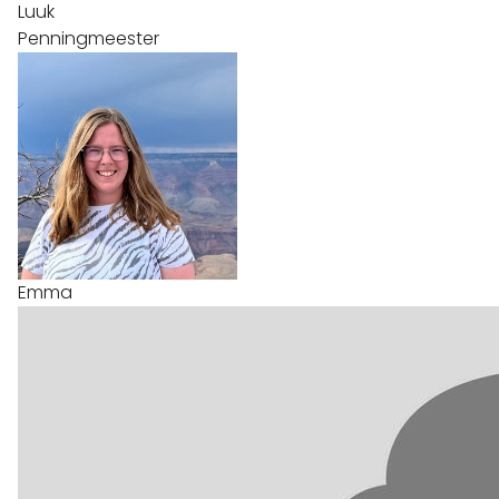
Luuk
Penningmeester
Emma