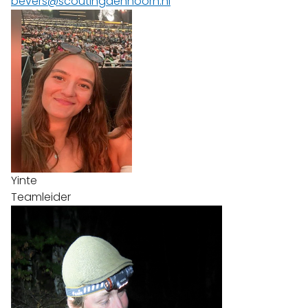
bevers@scoutingdenhoorn.nl
Yinte
Teamleider