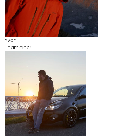
Yvan
Teamleider