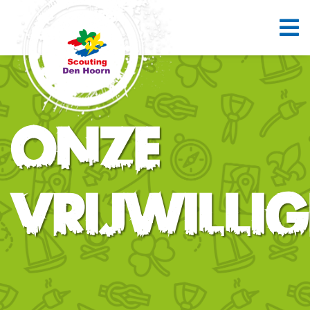
Onze
vrijwillig