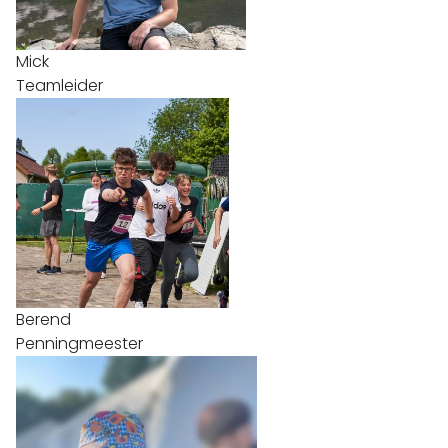
Mick
Teamleider
Berend
Penningmeester