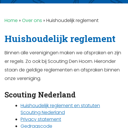
Home
»
Over ons
»
Huishoudelijk reglement
Huishoudelijk reglement
Binnen alle verenigingen maken we afspraken en zijn
er regels. Zo ook bij Scouting Den Hoorn. Hieronder
staan de geldige reglementen en afspraken binnen
onze vereniging.
Scouting Nederland
Huishoudelijk reglement en statuten
Scouting Nederland
Privacy statement
Gedragscode