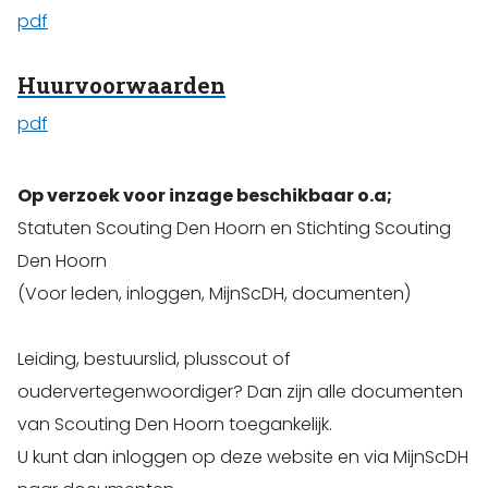
pdf
Huurvoorwaarden
pdf
Op verzoek voor inzage beschikbaar o.a;
Statuten Scouting Den Hoorn en Stichting Scouting
Den Hoorn
(Voor leden, inloggen, MijnScDH, documenten)
Leiding, bestuurslid, plusscout of
oudervertegenwoordiger? Dan zijn alle documenten
van Scouting Den Hoorn toegankelijk.
U kunt dan inloggen op deze website en via MijnScDH