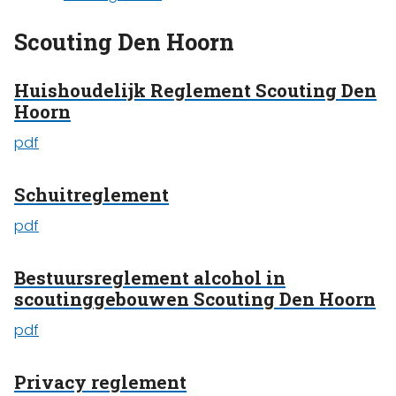
Scouting Den Hoorn
Huishoudelijk Reglement Scouting Den
Hoorn
pdf
Schuitreglement
pdf
Bestuursreglement alcohol in
scoutinggebouwen Scouting Den Hoorn
pdf
Privacy reglement