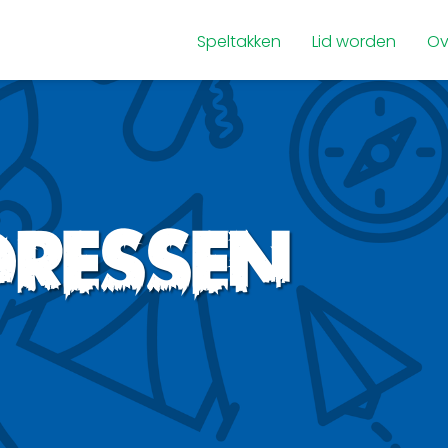
Speltakken
Lid worden
Ov
dressen